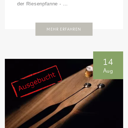
der Riesenpfanne - …
MEHR ERFAHREN
14
Aug