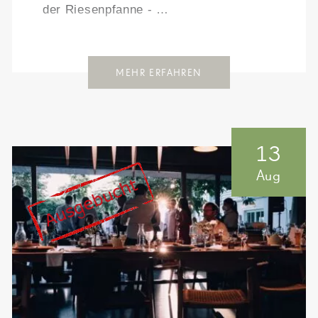
der Riesenpfanne - …
MEHR ERFAHREN
13
Aug