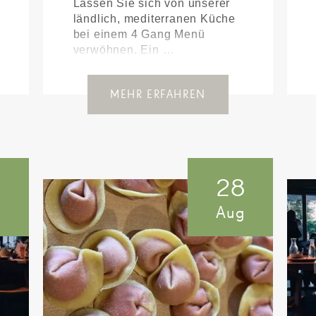
Lassen Sie sich von unserer
ländlich, mediterranen Küche
bei einem 4 Gang Menü
verwöhnen. Ein …
MEHR ERFAHREN
7
28
g
Aug