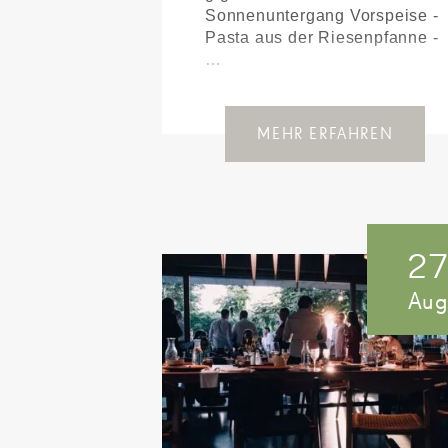
Sonnenuntergang Vorspeise -
Pasta aus der Riesenpfanne -
…
MEHR ERFAHREN
2
Au