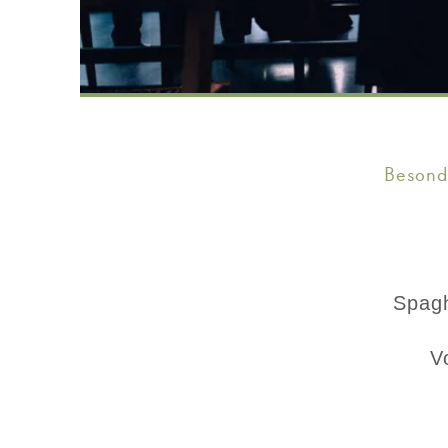
Besond
Spagh
V