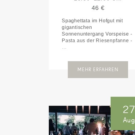
46 €
Spaghettata im Hofgut mit
gigantischen
Sonnenuntergang Vorspeise -
Pasta aus der Riesenpfanne -
…
MEHR ERFAHREN
2
Au