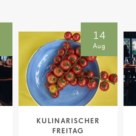
3
14
g
Aug
KULINARISCHER
FREITAG