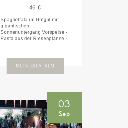
46 €
Spaghettata im Hofgut mit
gigantischen
Sonnenuntergang Vorspeise -
Pasta aus der Riesenpfanne -
…
MEHR ERFAHREN
03
Sep