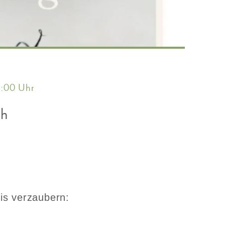
2:00 Uhr
ch
nis verzaubern: