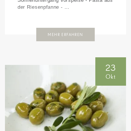
Sonnenuntergang Vorspeise - Pasta aus
der Riesenpfanne - …
MEHR ERFAHREN
23
Okt