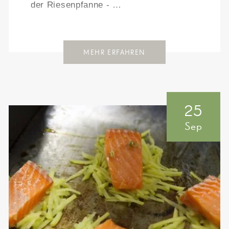
der Riesenpfanne - …
MEHR ERFAHREN
25
Sep