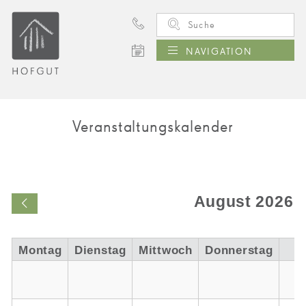
NAVIGATION
Veranstaltungskalender
August 2026
Mo
ntag
Di
enstag
Mi
ttwoch
Do
nnerstag
F