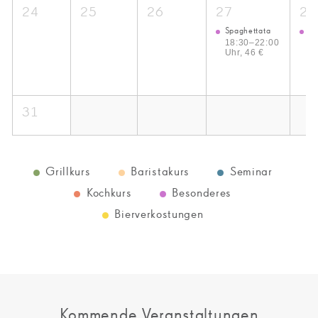
24
25
26
27
28
Spaghettata
Ku
Fr
18:30–22:00
Uhr, 46 €
1
22
82
31
Grillkurs
Baristakurs
Seminar
Kochkurs
Besonderes
Bierverkostungen
Kommende Veranstaltungen