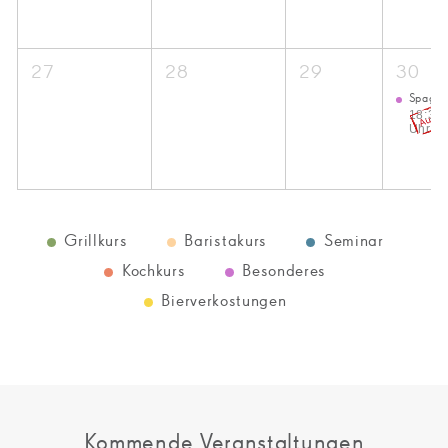
27
28
29
30
Spaghe
18:30
Uhr, 4
Grillkurs
Baristakurs
Seminar
Kochkurs
Besonderes
Bierverkostungen
Kommende Veranstaltungen