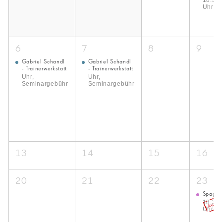
18:30
Uhr, 4
6
7
8
9
Gabriel Schandl
Gabriel Schandl
- Trainerwerkstatt
- Trainerwerkstatt
Uhr,
Uhr,
Seminargebühr
Seminargebühr
13
14
15
16
20
21
22
23
Spaghe
18:30
Uhr, 4