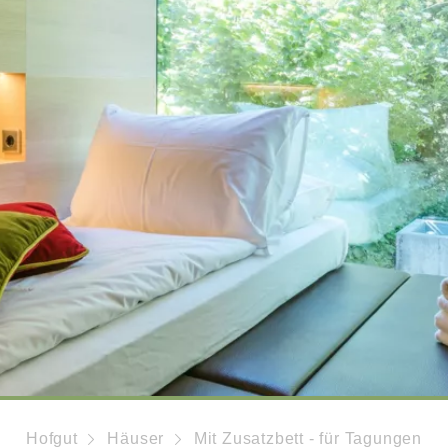
Hofgut
Häuser
Mit Zusatzbett - für Tagungen